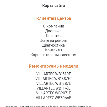
Карта сайта
Ремонт топливных мембран
Клиентам центра
1350
от 50 мин
О компании
Замена/Pемонт стартера
Доставка
Гарантия
650
от 60 мин
Цены на ремонт
Диагностика
Замена подшипников снегоуборщика
Контакты
Корпоративным клиентам
990
от 80 мин
Ремонтируемые модели
VILLARTEC WB1510E
VILLARTEC WB1387ET
VILLARTEC WB1387E
VILLARTEC WB1176E
VILLARTEC WB9071E
VILLARTEC WB7066E
Предлагаем услуги по ремонту и обслуживанию любых устройств