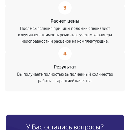
540
от 70 мин
3
Замена подшипника колеса
Расчет цены
После выявления причины поломки специалист
810
от 50 мин
озвучивает стоимость ремонта с учетом характера
неисправности и расценок на комплектующие.
Замена кронштейна трансмиссии
4
1220
от 70 мин
Результат
Ремонт втулок колес снегоуборщика
Вы получаете полностью выполненный количество
2250
от 70 мин
работы с гарантией качества.
Ремонт фрикционного диска
1620
от 40 мин
Ремонт троса газа снегоуборщика
680
от 50 мин
У Вас остались вопросы?