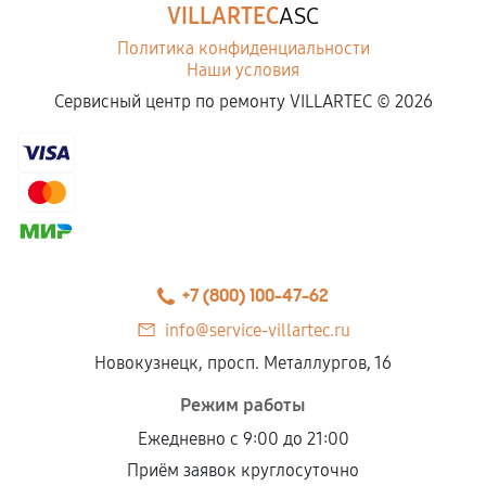
Замена расходных материалов карбюратора
VILLARTEC
ASC
900
от 60 мин
Политика конфиденциальности
Наши условия
Чистка топливной системы
Сервисный центр по ремонту VILLARTEC ©
2026
950
от 40 мин
Чистка бака снегоуборщика
680
от 50 мин
Чистка карбюратора снегоуборщика
+7 (800) 100-47-62
700
от 40 мин
info@service-villartec.ru
Замена/Pемонт шнека снегоуборщика
Новокузнецк, просп. Металлургов, 16
1420
от 70 мин
Режим работы
Ежедневно с 9:00 до 21:00
Замена/Pемонт топливопровода
Приём заявок круглосуточно
810
от 30 мин