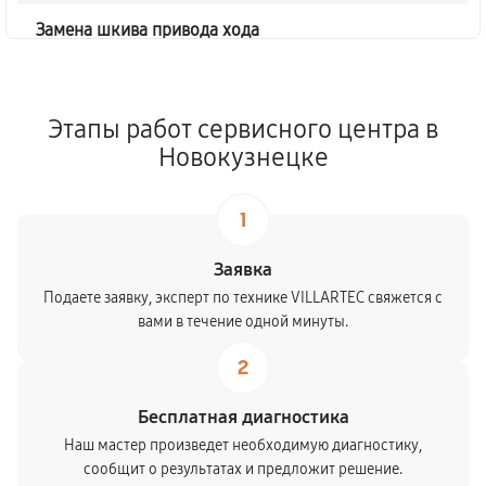
Замена шкива привода хода
1040
от 50 мин
Замена (установка) срезного болта
Этапы работ сервисного центра в
590
от 50 мин
Новокузнецке
Замена корпуса шнека
1
1490
от 70 мин
Заявка
Смазка осей привода снегоуборщика
Подаете заявку, эксперт по технике VILLARTEC свяжется с
вами в течение одной минуты.
1260
от 50 мин
2
Замена сцепления снегоуборщика
Бесплатная диагностика
990
от 80 мин
Наш мастер произведет необходимую диагностику,
сообщит о результатах и предложит решение.
Смазка втулок снегоуборщика